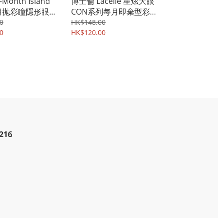
-Month Island
博士倫 Lacelle 星炫大眼
 月拋彩瞳隱形眼
CON系列每月即棄型彩色
盒2片裝
隱形眼鏡 | 每盒2片裝
0
HK$148.00
0
HK$120.00
216