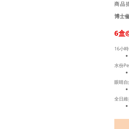
商品
博士倫 
6盒
16小
水份Per
眼睛自
全日維