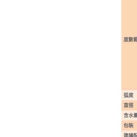
度數
弧度
直徑
含水
包裝
建議