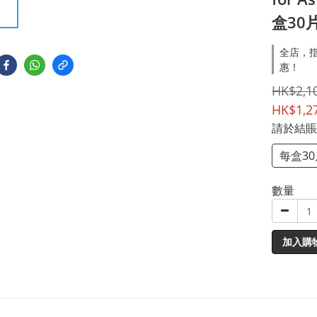
盒30片
全店，指
惠！
HK$2,1
HK$1,2
請於結賬
每盒3
數量
加入購