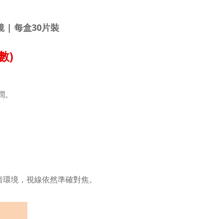
鏡
| 每盒30片裝
數)
潤。
暗環境，視線依然準確對焦。