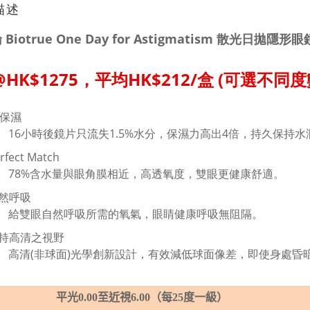
描述
Biotrue One Day for Astigmatism 散光日拋隱形眼
@HK$1275，平均HK$212/盒 (可選不同度
時保濕
16小時後鏡片只流失1.5%水分，保濕力高出4倍，持久保持水
fect Match
78%含水量與眼角膜相近
，高透氧度，雙眼更健康舒適。
然呼吸
給雙眼自然呼吸所需的氧氣
，眼睛健康呼吸無阻隔。
持高清之視野
高清(非球面)光學創新設計，有效減低球面像差，即使身處昏
平光
0.00
至近視
6.00
（每
25
度一級）