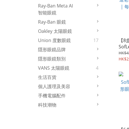
Ray-Ban Meta AI
智能眼鏡
Ray-Ban 眼鏡
Oakley 太陽眼鏡
【8
Union 度數眼鏡
17
SofL
隱形眼鏡品牌
進老
HK$4
隱形眼鏡類別
| 每
HK$2
HK$
VANS 太陽眼鏡
4
生活百貨
個人護理及美容
手機電腦配件
科技潮物