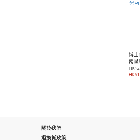
博士倫
兩星
6片
HK$2
HK$1
關於我們
退換貨政策