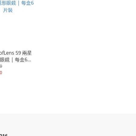
fLens 59 兩星
眼鏡 | 每盒6片
0
0