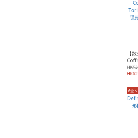
【散光
Coff
To
HK$3
隱形
HK$2
6盒 $