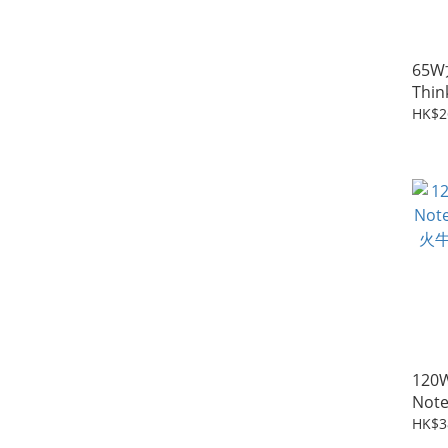
65W
Thin
Ada
HK$2
器 
120
Not
火牛
HK$3
三腳