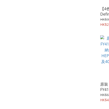
【4色
Def
形眼
HK$3
HK$2
原裝 
FY41
納米
HK$6
HEP
HK$4
及4