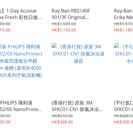
】1-Day Acuvue
Ray-Ban RB2140F
Ray-Ban
ine Fresh 彩色日拋隱
901/3F Original
Erika M
鏡 | 每盒30片裝
Wayfarer Classic 太陽眼
金屬框款
00.00
HK$1,500.00
HK$1,510
15.00
鏡 | 黑色鏡框及漸變藍色
HK$1,150.00
鏡片及藍
HK$1,180
鏡片
PHILIPS 飛利浦
(香港行貨) 原裝 3M
(平行進口
52/00 NanoProtect
SFKC01-CN1 除氯沐浴過
SFKC0
級防護複合甲醛
濾器
水器替換
98.00
HK$670.00
HK$448.0
A 濾網 (適用於4000
50.00
HK$368.00
HK$208.0
000i系列空氣清新機)