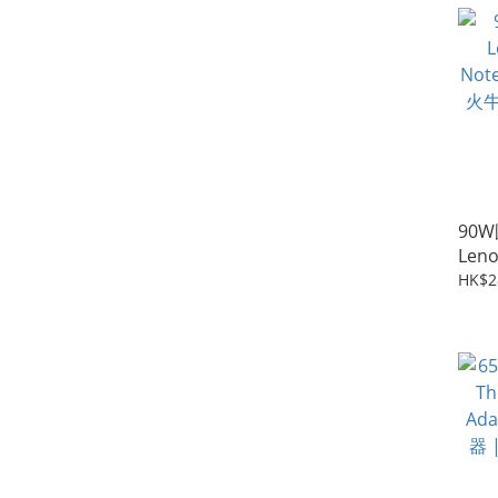
90
Leno
Not
HK$2
火牛
三腳