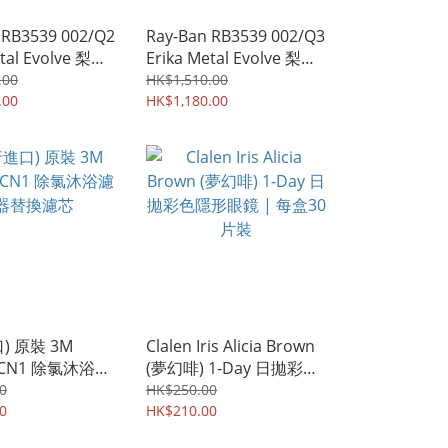
 RB3539 002/Q2
Ray-Ban RB3539 002/Q3
etal Evolve 梨形
Erika Metal Evolve 梨形
太陽眼鏡 | 黑色
金屬框款太陽眼鏡 | 黑色
.00
HK$1,510.00
色光致變色鏡片
.00
鏡片及粉紅色光致變色鏡
HK$1,180.00
片
) 原裝 3M
Clalen Iris Alicia Brown
1-CN1 除氯沐浴濾
(夢幻啡) 1-Day 日拋彩色
濾芯
隱形眼鏡 | 每盒30片裝
0
HK$250.00
0
HK$210.00