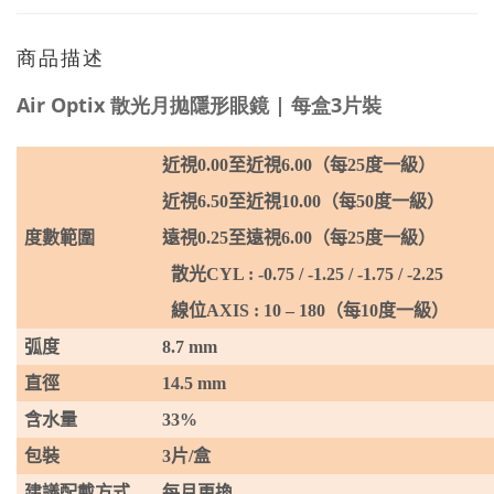
商品描述
Air Optix 散光月拋隱形眼鏡 | 每盒3片裝
近視
0.
00
至近視
6
.00
（每
25
度一級）
近視
6
.50
至近視
10
.00
（每
50
度一級）
度數範圍
遠視
0.
25
至遠視
6
.
0
0
（每
25
度一級）
散光
CYL
: -0.75 / -1.25 / -1.75 / -2.25
線位
AXIS
: 10 – 180
（每
10
度一級）
弧度
8.7 mm
直徑
14.5 mm
含水量
33%
包裝
3
片
/
盒
建議配戴方式
每月更換