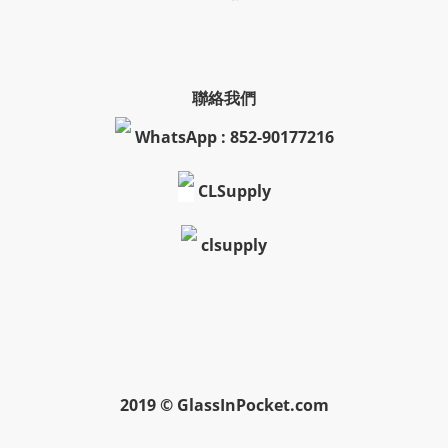
聯絡我們
WhatsApp : 852-90177216
CLSupply
clsupply
2019 © GlassInPocket.com