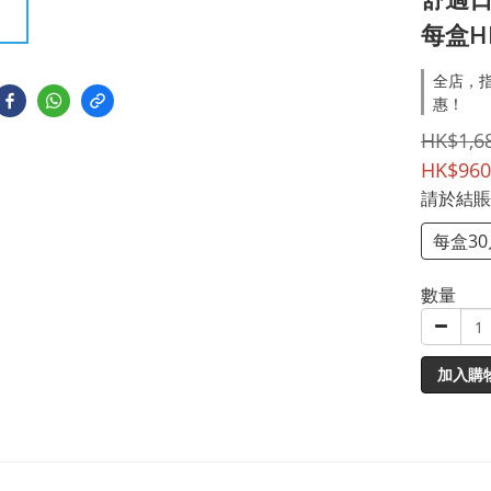
每盒HK
全店，指
惠！
HK$1,6
HK$960
請於結賬
每盒3
數量
加入購