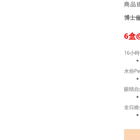
商品
博士倫
6盒
16小
水份Per
眼睛自
全日維