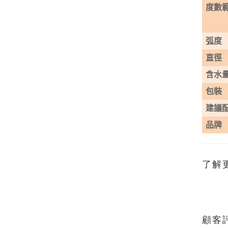
度數
弧度
直徑
含水
包裝
建議
品牌
了解
顧客