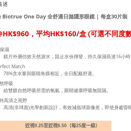
描述
 Biotrue One Day 全舒適日拋隱形眼鏡 | 每盒30片裝
@HK$960，平均HK$160/盒 (可選不同度數
時保濕
鏡片外層仿效天然淚水，阻止水份揮發，持久保濕長達16小時
fect Match
78%含水量
與眼睛角膜相近，全日配戴舒適。
然呼吸
給雙眼自然呼吸所需的氧氣
，眼睛健康呼吸無阻隔。
持高清之視野
高清(非球面)光學創新設計，有效減低球面像差，即使身處昏
近視
0.25
至近視
6.50
（每
25
度一級）