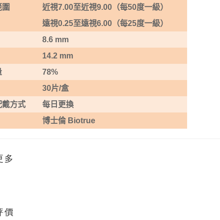
範圍
近視
7.00
至近視
9
.00
（每
50
度一級）
遠視
0.25
至遠視
6.
0
0
（每
25
度一級）
8.6 mm
14.2 mm
量
78%
30
片
/
盒
配戴方式
每日更換
博士倫 Biotrue
更多
評價