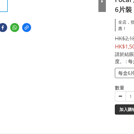
6片裝 
全店，指
惠！
HK$2,1
HK$1,5
請於結賬
度。
: 
每盒6
數量
加入購