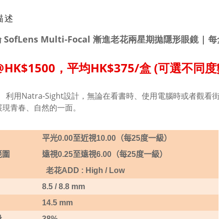
描述
SofLens Multi-Focal 漸進老花兩星期拋隱形眼鏡 | 
@HK$1500，平均HK$375/盒 (可選不同度
利用Natra-Sight設計，無論在看書時、使用電腦時或者
展現青春、自然的一面。
平光
0.00
至近視10
.00
（每
25
度一級）
範圍
遠視
0.25
至遠視
6.
0
0
（每
25
度一級）
老花ADD
: High / Low
8.5 / 8.8 mm
14.5 mm
量
38%