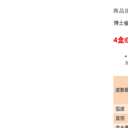
商品
博士倫 
4盒
度數
弧度
直徑
含水