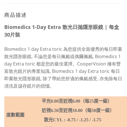
商品描述
Biomedics 1-Day Extra 散光日拋隱形眼鏡 | 每盒
30片裝
Biomedics 1 day Extra toric 為您提供全面優秀的每日即棄
散光隱形眼鏡, 不論您是每日佩戴或偶爾佩戴, Biomedics 1
day Extra toric 都是您的最佳選擇。CooperVision 擁有豐
富散光鏡片的專業知識, Biomedics 1 day Extra toric 每日
即棄散光隱形眼鏡, 除了帶給您舒適的佩戴感受, 亦免除每日
清洗及儲存鏡片的煩惱。
平光
0.
00
至近視
6
.
0
0
（每
25
度一級）
近視
6.50
至近視
10
.
0
0
（每
50
度一級）
度數範圍
散光
CYL
: -0.75 / -1.25 / -1.75