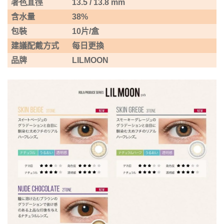
著色直徑
13.5 / 13.8 mm
含水量
38%
包裝
10
片
/
盒
建議配戴方式
每日更換
品牌
LILMOON