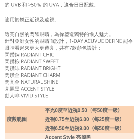
的 UVB 和 >50％ 的 UVA，
適合日日配戴。
適用於矯正近視及遠視。
透亮自然的閃耀眼睛，為你塑造獨特的懾人魅力。
針對亞洲女性的眼睛而設計，1-DAY ACUVUE DEFINE 能令
眼睛看起來更大更透亮，共有7款顏色設計：
閃鑽銅 RADIANT CHIC
閃鑽棕 RADIANT SWEET
閃鑽啡 RADIANT BRIGHT
閃鑽金 RADIANT CHARM
閃亮金 NATURAL SHINE
亮麗黑 ACCENT STYLE
動人啡 VIVID STYLE
平光0度至
近視
0.50
（每
50
度一級）
度數範圍
近視
0.75
至近視
6.00
（每
25
度一級）
近視
6.50
至近視9
.00
（每
50
度一級）
Accent Style 亮麗黑