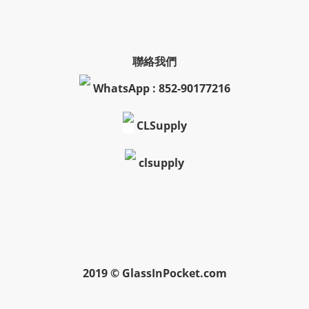
聯絡我們
WhatsApp : 852-90177216
CLSupply
clsupply
2019 © GlassInPocket.com