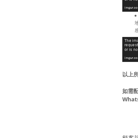
以上
如需
What
顧客