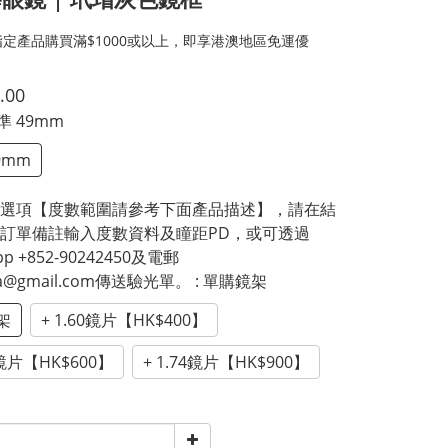
定產品購買滿$1000或以上，即享港澳地區免運優
.00
標準 49mm
9mm
選項【度數範圍請參考下面產品描述】，請在結
訂單備註輸入度數資料及瞳距PD，或可透過
pp +852-90242450及電郵
ica@gmail.com傳送驗光單。
: 單購鏡架
架
+ 1.60鏡片【HK$400】
7鏡片【HK$600】
+ 1.74鏡片【HK$900】