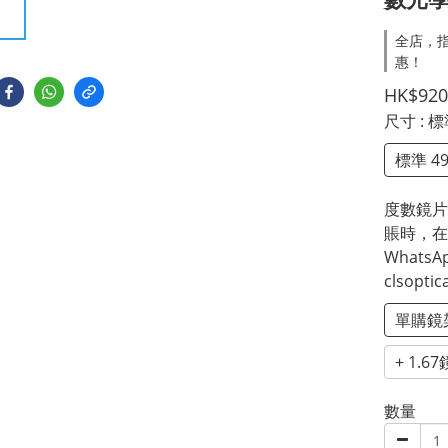
全店，指
惠！
HK$920
尺寸
: 
標準 4
度數鏡片
賬時，在
WhatsA
clsopt
單購鏡
+ 1.6
數量