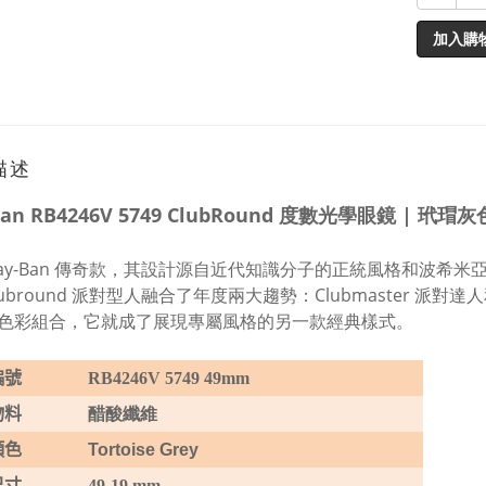
加入購
描述
Ban RB4246V 5749 ClubRound 度數光學眼鏡 | 玳瑁
Ray-Ban 傳奇款，其設計源自近代知識分子的正統風格和波希米亞式
ubround 派對型人融合了年度兩大趨勢：Clubmaster 派對
色彩組合，它就成了展現專屬風格的另一款經典樣式。
編號
RB4246V 5749 49mm
物料
醋酸纖維
顏色
Tortoise Grey
尺寸
49-19 mm