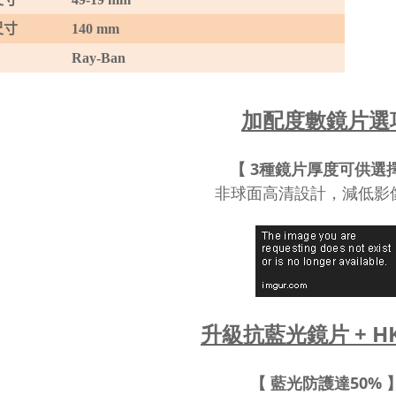
尺寸
140 mm
Ray-Ban
加配度數鏡片選
【 3種鏡片厚度可供選擇
非球面高清設計，減低影
升級抗藍光鏡片 + HK
【 藍光防護達50% 