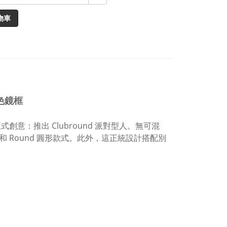
物車
灰色鏡框
創意：推出 Clubround 派對型人。無可混
達人和 Round 圓形款式。此外，這正統設計搭配別