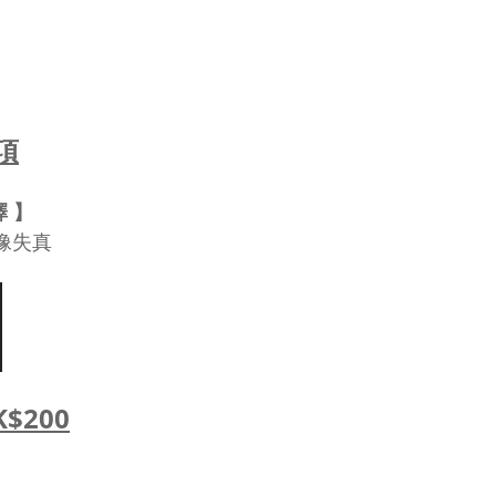
項
 】
像失真
$200
】