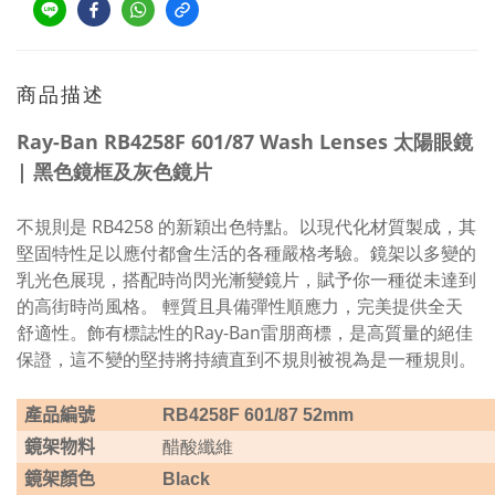
商品描述
Ray-Ban RB4258F 601/87 Wash Lenses 太陽眼鏡
| 黑色鏡框及灰色鏡片
不規則是 RB4258 的新穎出色特點。以現代化材質製成，其
堅固特性足以應付都會生活的各種嚴格考驗。鏡架以多變的
乳光色展現，搭配時尚閃光漸變鏡片，賦予你一種從未達到
的高街時尚風格。 輕質且具備彈性順應力，完美提供全天
舒適性。飾有標誌性的Ray-Ban雷朋商標，是高質量的絕佳
保證，這不變的堅持將持續直到不規則被視為是一種規則。
產品編號
RB4258F 601/87 52mm
醋酸纖維
鏡架物料
鏡架顏色
Black