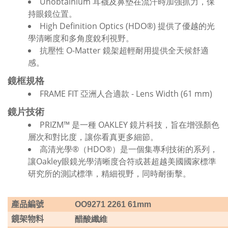
Unobtainium 耳襪及鼻墊在流汗時加強抓力，保
持眼鏡位置。
High Definition Optics (HDO®) 提供了優越的光
學清晰度和多角度銳利視野。
抗壓性 O-Matter 鏡架超輕耐用提供全天候舒適
感。
鏡框規格
FRAME FIT 亞洲人合適款 - Lens Width (61 mm)
鏡片技術
PRIZM™ 是一種 OAKLEY 鏡片科技，旨在增强顏色
層次和對比度，讓你看真更多細節。
高清光學®（HDO®）是一個集專利技術的系列，
讓Oakley眼鏡光學清晰度合符或甚超越美國國家標準
研究所的測試標準，精細視野，同時耐衝擊。
產品編號
OO9271 2261 61mm
鏡架物料
醋酸纖維