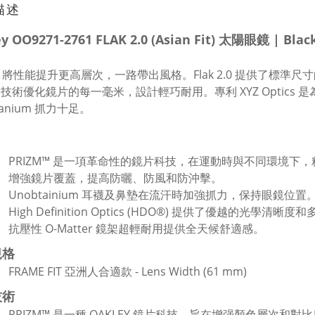
描述
ey OO9271-2761 FLAK 2.0 (Asian Fit) 太陽眼鏡 | B
ey 將性能提升更高層次，一路帶出風格。Flak 2.0 提供了標準尺寸的
ics 技術優化鏡片的每一毫米，設計輕巧耐用。專利 XYZ Opti
tanium 抓力十足。
PRIZM™ 是一項革命性的鏡片科技，在運動時與不同環境下
增強鏡片覆蓋，提高防曬、防風和防沖擊。
Unobtainium 耳襪及鼻墊在流汗時加強抓力，保持眼鏡位置
High Definition Optics (HDO®) 提供了優越的光學清
抗壓性 O-Matter 鏡架超輕耐用提供全天候舒適感。
規格
FRAME FIT 亞洲人合適款 - Lens Width (61 mm)
技術
PRIZM™ 是一種 OAKLEY 鏡片科技，旨在增强顏色層次和