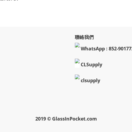
聯絡我們
WhatsApp : 852-90177
CLSupply
clsupply
2019 © GlassInPocket.com