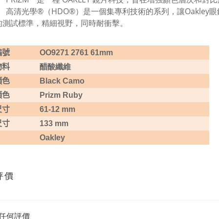
高清光學®（HDO®）是一個集專利技術的系列，讓Oakle
的測試標準，精細視野，同時耐衝擊。
編號
OO9271 2761 61mm
物料
醋酸纖維
顏色
Black Camo
顏色
Prizm Ruby
尺寸
61-12 mm
尺寸
133 mm
Oakley
評價
任何評價