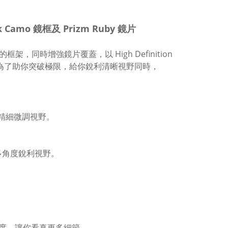
lack Camo 鏡框及 Prizm Ruby 鏡片
框架，同時增強鏡片覆蓋，以 High Definition
cs 是為了助你突破極限，給你銳利清晰視野同時，
，精細微調視野。
。
晰度和多角度銳利視野。
對比度，讓你看真更多細節。