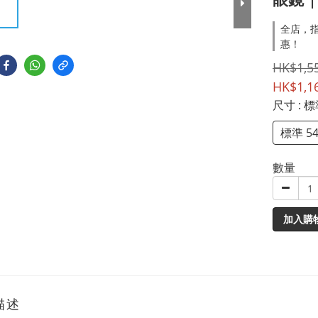
全店，指
惠！
HK$1,5
HK$1,1
尺寸
: 
標準 5
數量
加入購
描述