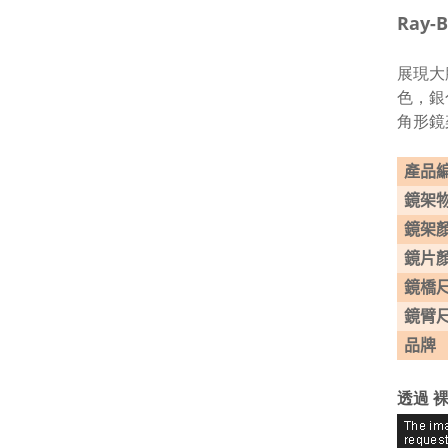
Ray-
展現大
色，銀
角形鏡
產品
鏡架
鏡架
鏡片
鏡橋
鏡臂
品牌
透過 裸