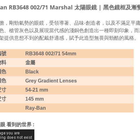
Ban RB3648 002/71 Marshal 太陽眼鏡 | 黑色鏡框
膽，剛勁氣勢的眼鏡，受領導著、品味-創造者，以及不滿足平
色、槍管灰色以及展現當代感的淺銅色創造出一種即刻印象，而
架提供意想不到的配戴舒適感，賦予此造型無畏與勁酷的風格。
編號
RB3648 002/71 54mm
物料
金屬
顏色
Black
顏色
Grey Gradient Lenses
尺寸
54-21 mm
尺寸
145 mm
Ray-Ban
眼 看到的世界 :