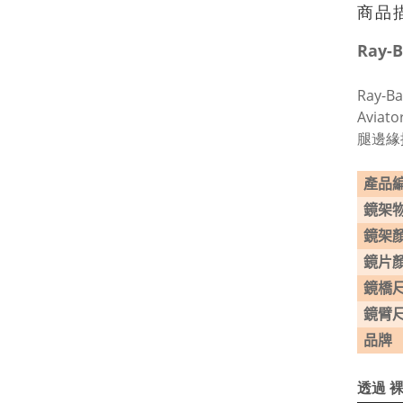
商品
Ray-
Ray-
Avi
腿邊緣
產品
鏡架
鏡架
鏡片
鏡橋
鏡臂
品牌
透過 裸