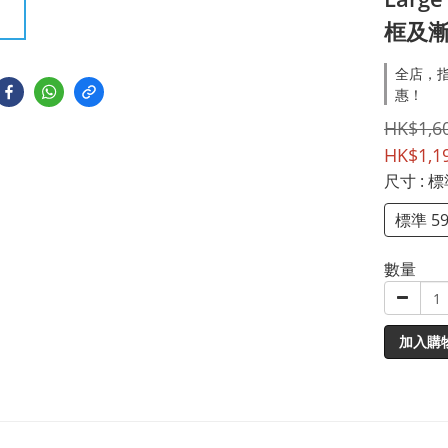
框及
全店，指
惠！
HK$1,6
HK$1,1
尺寸
: 
標準 5
數量
加入購