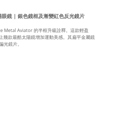
 飛機師款太陽眼鏡 | 銀色鏡框及漸變紅色反光鏡片
rge Metal Aviator 的半框升級詮釋。這款輕盈
n 歷史上幾款最酷太陽鏡增加運動美感。其扁平金屬鏡
偏光鏡片。