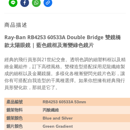
商品描述
Ray-Ban RB4253 60533A Double Bridge 雙鏡橋
款太陽眼鏡 | 藍色鏡框及漸變綠色鏡片
經典的飛行員形與21世紀交會。透明色調的細塑料框以及精
緻金屬組件，訂下高標風格。雙樑造型搭配採用尼龍纖維製
成的細框以及金屬鏡腿。多樣化各種漸變閃光鏡片色彩，讓
你有可搭配自我造型的千萬種選擇。如果你想擁有經典飛行
員形變化款，那就是它了。
產品編號
RB4253 60533A 53mm
鏡架物料
丙酸纖維
鏡架顏色
Blue and Silver
鏡片顏色
Green Gradient