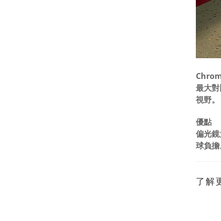
Chr
最大對
視野。
優點
偏光鏡
球負擔
了解