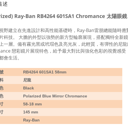
描述
arized) Ray-Ban RB4264 601SA1 Chroman
視野建立在先進設計和高性能基礎時，Ray-Ban雷朋總能隨時應對
片科技。 大膽的外型以強勢的新方型輪廓展現，搭配獨特全新
上一層。備有霧光黑或玳瑁色及亮光灰，此輕質，有彈性的尼龍
omance 戀彩鏡片展現特色，給予最大對比與強化色彩的視覺
都會生活。
號
RB4264 601SA1 58mm
料
尼龍
色
Black
色
Polarized Blue Mirror Chromance
寸
58-18 mm
寸
145 mm
Ray-Ban