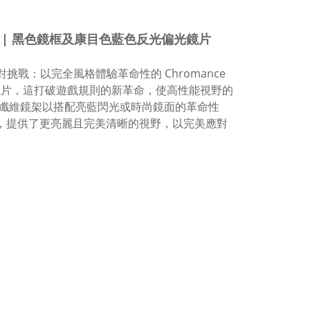
ce 太陽眼鏡 | 黑色鏡框及康目色藍色反光偏光鏡片
挑戰：以完全風格體驗革命性的 Chromance
鏡片，這打破遊戲規則的新革命，使高性能視野的
纖維鏡架以搭配亮藍閃光或時尚鏡面的革命性
感受，提供了更亮麗且完美清晰的視野，以完美應對