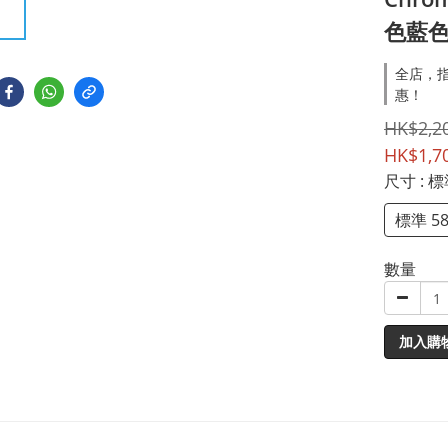
色藍
全店，指
惠！
HK$2,2
HK$1,7
尺寸
: 
標準 5
數量
加入購