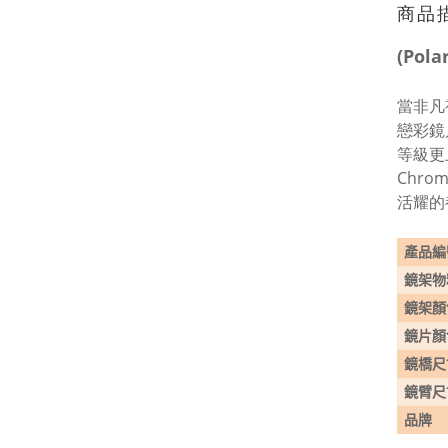
商品
(Pol
當非凡
戀彩鏡
等級更
Chr
活耀的
產品編
鏡架物
鏡架顏
鏡片顏
鏡橋尺
鏡臂尺
品牌