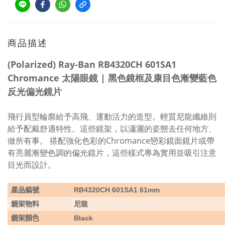
商品描述
(Polarized) Ray-Ban RB4320CH 601SA1
Chromance 太陽眼鏡 | 黑色鏡框及康目色漸變藍色
反光偏光鏡片
飛行員型輪廓給予高飛、運動活力的造型。輕質尼龍纖維則
給予配戴舒適特性。這些鏡架，以瀟灑的姿態去任何地方、
做所有事。 搭配強化色彩的Chromance戀彩鏡面鏡片或帶
有亮麗漸變色調的偏光鏡片，這些樣式專為實用並吸引注意
目光而設計。
產品編號
RB4320CH 601SA1 61mm
鏡架物料
尼龍
鏡架顏色
Black