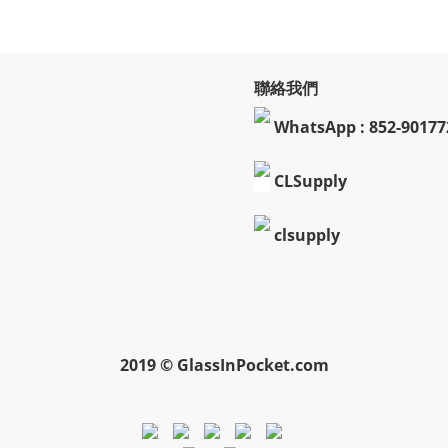
聯絡我們
WhatsApp : 852-90177
CLSupply
clsupply
2019 © GlassInPocket.com