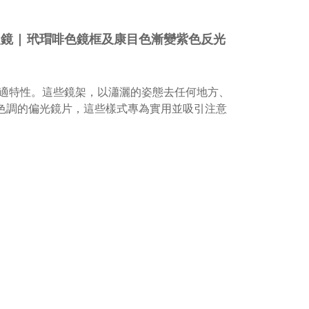
ance 太陽眼鏡 | 玳瑁啡色鏡框及康目色漸變紫色反光
適特性。這些鏡架，以瀟灑的姿態去任何地方、
漸變色調的偏光鏡片，這些樣式專為實用並吸引注意