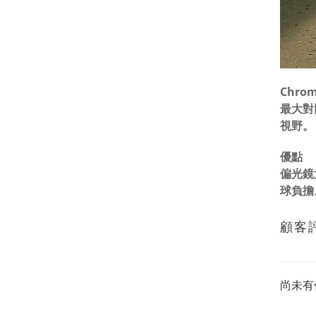
Chr
最大對
視野。
優點
偏光鏡
球負擔
顧客
尚未有