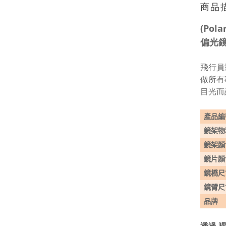
商品
(Pol
偏光
飛行員
做所有
目光而
產品編
鏡架物
鏡架顏
鏡片顏
鏡橋尺
鏡臂尺
品牌