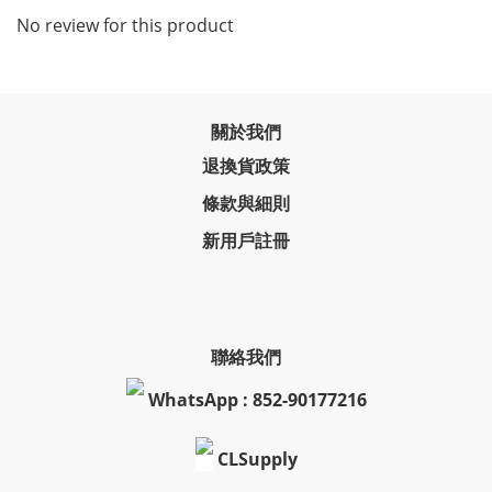
CLSupply
clsupply
2019 © GlassInPocket.com