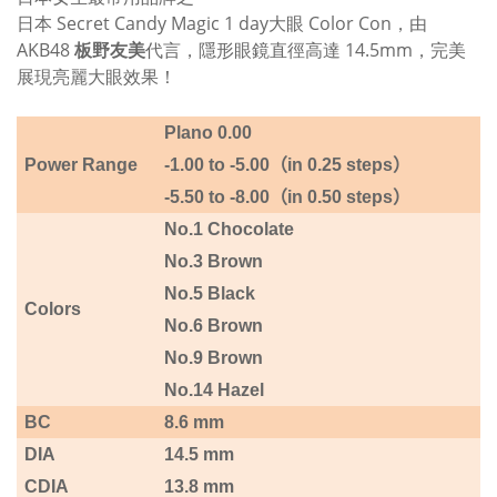
日本 Secret Candy Magic 1 day大眼 Color Con，由
AKB48
板野友美
代言，隱形眼鏡直徑高達 14.5mm，完美
展現亮麗大眼效果！
Plano
0.0
0
P
ower Range
-1.00 to -5
.00
（
in 0.25 steps
）
-5.
50
to -8
.00
（
in 0.50 steps
）
No.1 Chocolate
No.3 Brown
No.5 Black
Colors
No.6 Brown
No.9 Brown
No.14 Hazel
BC
8.6 mm
DIA
14.5 mm
CDIA
13.8 mm