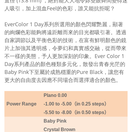
直徑 (13.8 mm) ，絕對能大大地令妳雙眼舜間變得迷
人吸引，加上混血Feel的色彩，誰又能抗拒呢？
EverColor 1 Day系列所選用的顏色閃耀艷麗，顯著
的絢爛色彩能夠將遠距離而來的目光都吸引著。透過
自家調節以及平衡色彩的技術，在富有鮮明顏色的鏡
片上加強其透明感，令夢幻和真實感交融，從而帶來
不一樣的美態，予人更加深刻的印象。Ever Color 1
Day系列產品的顏色種類多元化，散發出青春光茫的
Baby Pink下至屬於成熟穩重的Pure Black，讓您有
更大的自由度去因應不同場合而選擇適合的顏色。
Plano
0.0
0
P
ower Range
-1.00 to -5
.00
（
in 0.25 steps
）
-5.
50
to -8
.00
（
in 0.50 steps
）
Baby Pink
Crystal Brown