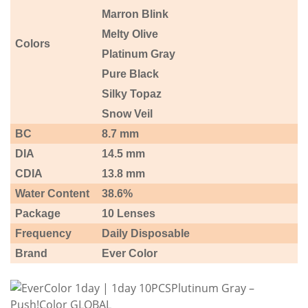
Marron Blink
Melty Olive
Colors
Platinum Gray
Pure Black
Silky Topaz
Snow Veil
BC
8.7 mm
DIA
14.5 mm
CDIA
13.8 mm
Water Content
38.6%
Package
10 Lenses
Frequency
Daily Disposable
Brand
Ever Color