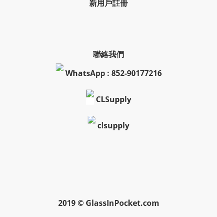
新用戶註冊
聯絡我們
WhatsApp : 852-90177216
CLSupply
clsupply
2019 © GlassInPocket.com