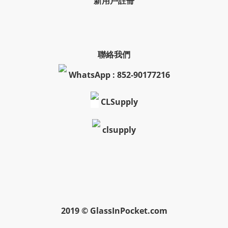
新用戶註冊
聯絡我們
WhatsApp : 852-90177216
CLSupply
clsupply
2019 © GlassInPocket.com