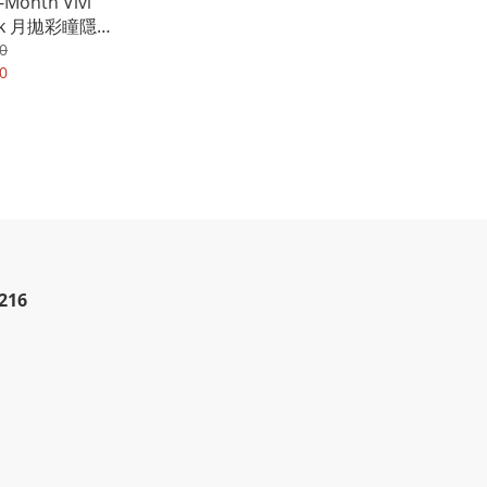
-Month Vivi
ink 月拋彩瞳隱形
每盒2片裝
0
0
216