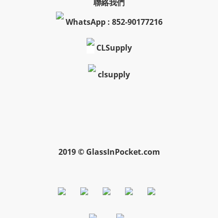
聯絡我們
WhatsApp : 852-90177216
CLSupply
clsupply
2019 © GlassInPocket.com