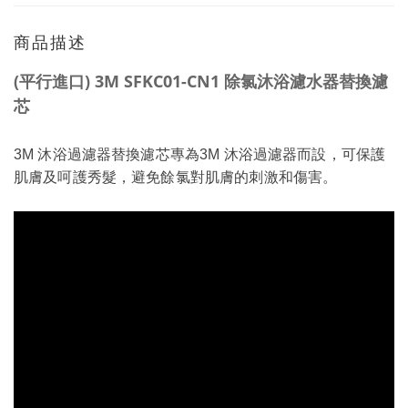
商品描述
(平行進口) 3M SFKC01-CN1 除氯沐浴濾水器替換濾
芯
3M 沐浴過濾器替換濾芯專為3M 沐浴過濾器而設，可保護
肌膚及呵護秀髮，避免餘氯對肌膚的刺激和傷害。