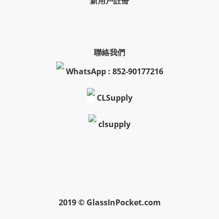
新用戶註冊
聯絡我們
WhatsApp : 852-90177216
CLSupply
clsupply
2019 © GlassInPocket.com