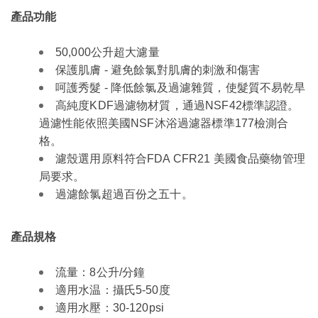
產品功能
50,000公升超大濾量
保護肌膚 - 避免餘氯對肌膚的刺激和傷害
呵護秀髮 - 降低餘氯及過濾雜質，使髮質不易乾旱
高純度KDF過濾物材質，通過NSF42標準認證。
過濾性能依照美國NSF沐浴過濾器標準177檢測合
格。
濾殼選用原料符合FDA CFR21 美國食品藥物管理
局要求。
過濾餘氯超過百份之五十。
產品規格
流量：8公升/分鐘
適用水温：攝氏5-50度
適用水壓：30-120psi