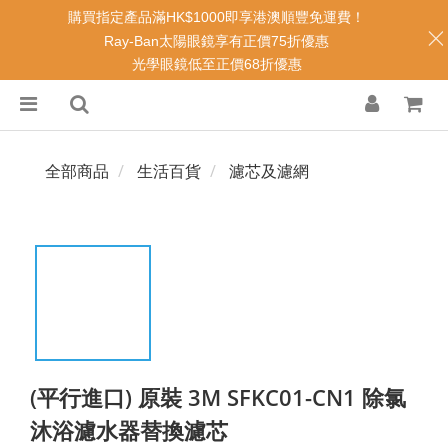
購買指定產品滿HK$1000即享港澳順豐免運費！
Ray-Ban太陽眼鏡享有正價75折優惠
光學眼鏡低至正價68折優惠
全部商品
生活百貨
濾芯及濾網
(平行進口) 原裝 3M SFKC01-CN1 除氯
沐浴濾水器替換濾芯