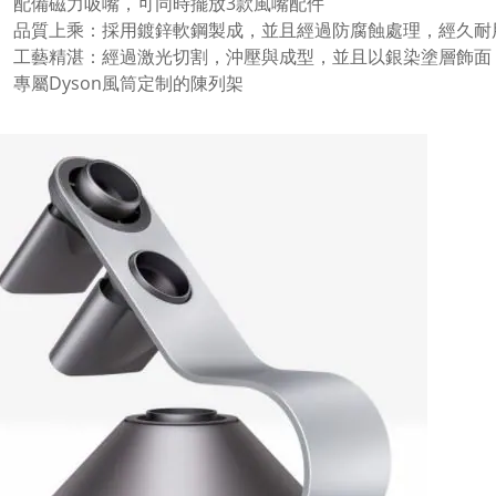
配備磁力吸嘴，可同時擺放3款風嘴配件
品質上乘：採用鍍鋅軟鋼製成，並且經過防腐蝕處理，經久耐
工藝精湛：經過激光切割，沖壓與成型，並且以銀染塗層飾面
專屬Dyson風筒定制的陳列架