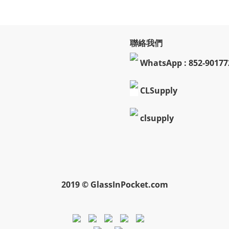
聯絡我們
WhatsApp : 852-90177
CLSupply
clsupply
2019 © GlassInPocket.com