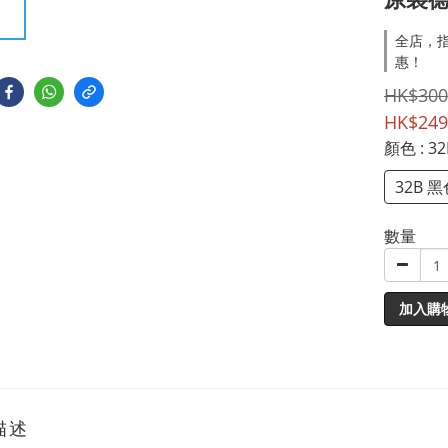
全店，指
惠！
HK$300
HK$249
顏色
: 3
32B 
數量
加入購
描述