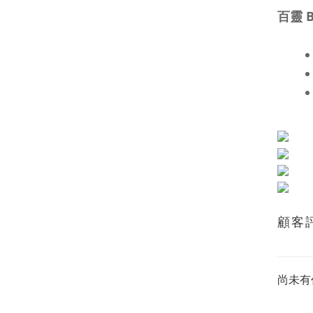
百靈 B
顧客
尚未有