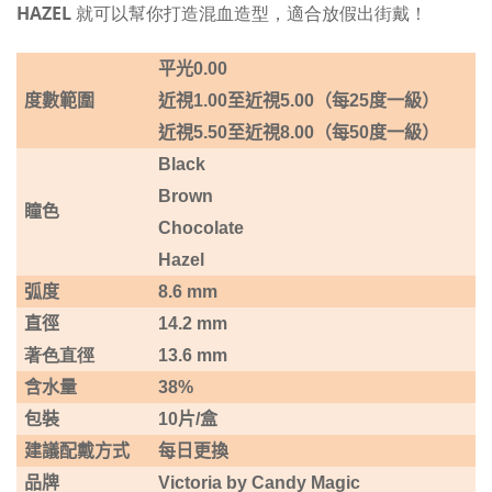
HAZEL
就可以幫你打造混血造型，適合放假出街戴！
平光
0.00
度數範圍
近視1.00
至近視5
.00
（每
25
度一級）
近視5.50
至近視8
.00
（每
50
度一級）
Black
Brown
瞳色
Chocolate
Hazel
弧度
8.6 mm
直徑
14.2 mm
著色直徑
13.6 mm
含水量
38%
包裝
10
片
/
盒
建議配戴方式
每日更換
品牌
Victoria by Candy Magic