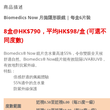
商品描述
Biomedics Now 月拋隱形眼鏡 | 每盒6片裝
8盒@HK$790，平均HK$98/盒 (可選不
同度數)
Biomedics® Now 鏡片含水量高達55%，令你雙眼全天候
舒適自然。Biomedics® Now鏡片能有效阻隔UVA和UVB，
有效地對抗紫外線。
特點：
倍感舒適的佩戴體驗
55%適中的含水量
防紫外線保護
近視
0.50
至近視
6
.
0
0
（每
25
度一級）
度數範圍