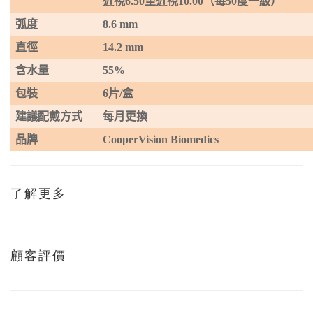
近視
6.50
至近視
10
.
0
0
（每
50
度一級）
弧度
8.6 mm
直徑
14.2 mm
含水量
55%
包裝
6
片
/
盒
建議配戴方式
每月更換
品牌
CooperVision Biomedics
了解更多
顧客評價