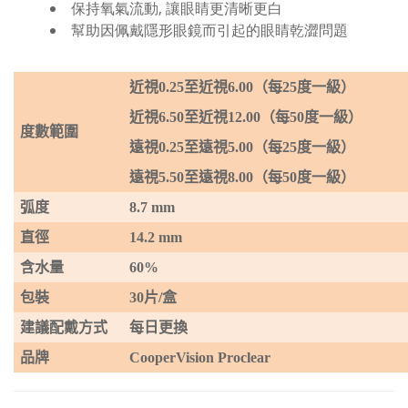
保持氧氣流動, 讓眼睛更清晰更白
幫助因佩戴隱形眼鏡而引起的眼睛乾澀問題
近視
0.
25
至近視
6
.
0
0
（每
25
度一級）
近視
6.50
至近視
12
.
0
0
（每
50
度一級）
度數範圍
遠視
0.25
至遠視
5.00
（每
25
度一級）
遠視
5.50
至遠視
8
.
0
0
（每
50
度一級）
弧度
8.7 mm
直徑
14.2 mm
含水量
60%
包裝
30
片
/
盒
建議配戴方式
每日更換
品牌
CooperVision Proclear