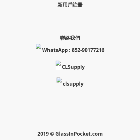
新用戶註冊
聯絡我們
WhatsApp : 852-90177216
CLSupply
clsupply
2019 © GlassInPocket.com