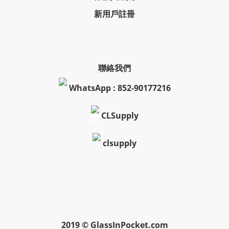
新用戶註冊
聯絡我們
WhatsApp : 852-90177216
CLSupply
clsupply
2019 © GlassInPocket.com