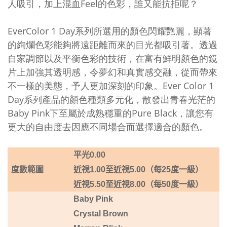
人吸引，加上混血Feel的色彩，誰又能抗拒呢？
EverColor 1 Day系列所選用的顏色閃耀艷麗，顯著
的絢爛色彩能夠將遠距離而來的目光都吸引著。透過
自家調節以及平衡色彩的技術，在富有鮮明顏色的鏡
片上加強其透明感，令夢幻和真實感交融，從而帶來
不一樣的美態，予人更加深刻的印象。Ever Color 1
Day系列產品的顏色種類多元化，散發出青春光茫的
Baby Pink下至屬於成熟穩重的Pure Black，讓您有
更大的自由度去因應不同場合而選擇適合的顏色。
平光
0.00
度數範圍
近視1.00
至近視5
.00
（每
25
度一級）
近視5.50
至近視8
.00
（每
50
度一級）
Baby Pink
Crystal Brown