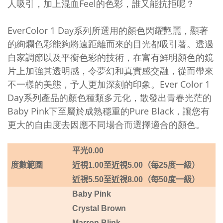
人吸引，加上混血Feel的色彩，誰又能抗拒呢？
EverColor 1 Day系列所選用的顏色閃耀艷麗，顯著
的絢爛色彩能夠將遠距離而來的目光都吸引著。透過
自家調節以及平衡色彩的技術，在富有鮮明顏色的鏡
片上加強其透明感，令夢幻和真實感交融，從而帶來
不一樣的美態，予人更加深刻的印象。Ever Color 1
Day系列產品的顏色種類多元化，散發出青春光茫的
Baby Pink下至屬於成熟穩重的Pure Black，讓您有
更大的自由度去因應不同場合而選擇適合的顏色。
平光
0.00
度數範圍
近視1.00
至近視5
.00
（每
25
度一級）
近視5.50
至近視8
.00
（每
50
度一級）
Baby Pink
Crystal Brown
Marron Blink