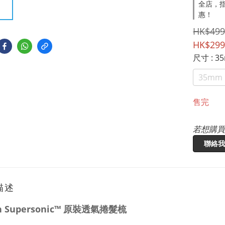
全店，指
惠！
HK$499
HK$299
尺寸
: 3
35mm
售完
若想購買
聯絡我
描述
n Supersonic™ 原裝透氣捲髮梳