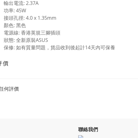
輸出電流: 2.37A
功率: 45W
接頭孔徑: 4.0 x 1.35mm
顏色: 黑色
電源線: 香港英規三腳插頭
狀態: 全新原裝ASUS
保修: 如有質量問題，貨品收到後起計14天內可保養
評價
任何評價
聯絡我們