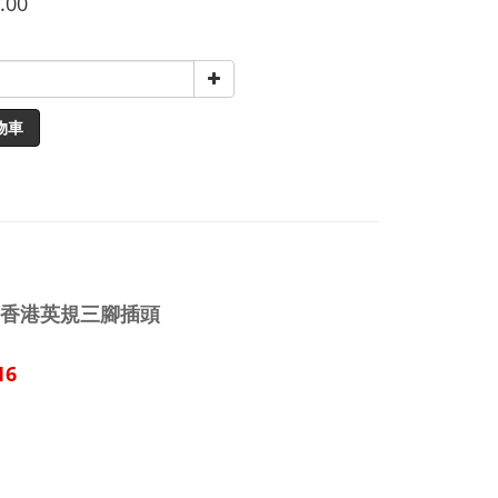
.00
物車
器 | 香港英規三腳插頭
16