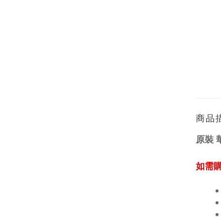
商品
原裝 華
如需購