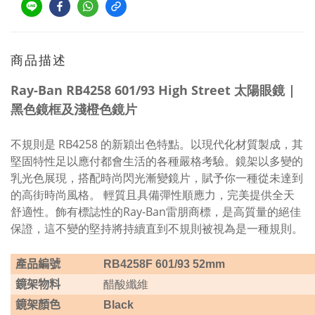
商品描述
Ray-Ban RB4258 601/93 High Street 太陽眼鏡 |
黑色鏡框及淺橙色鏡片
不規則是 RB4258 的新穎出色特點。以現代化材質製成，其
堅固特性足以應付都會生活的各種嚴格考驗。鏡架以多變的
乳光色展現，搭配時尚閃光漸變鏡片，賦予你一種從未達到
的高街時尚風格。 輕質且具備彈性順應力，完美提供全天
舒適性。飾有標誌性的Ray-Ban雷朋商標，是高質量的絕佳
保證，這不變的堅持將持續直到不規則被視為是一種規則。
產品編號
RB4258F 601/93 52mm
醋酸纖維
鏡架物料
鏡架顏色
Black