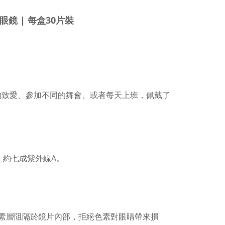
隱形眼鏡 | 每盒30片裝
，無論約會你的致愛、參加不同的舞會、或者每天上班，佩戴了
，約七成紫外線A。
素層阻隔於鏡片內部，拒絕色素對眼睛帶來損