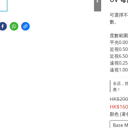
可選擇不
數。
平光0.00
近視0.5
近視6.5
遠視0.2
遠視1.0
全店，指
惠！
HK$200
HK$160
顏色 (著
Base M