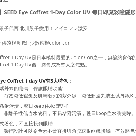
SEED Eye Coffret 1-Day Color UV 每日即棄彩瞳
景子代言 北川景子愛用！アイコフレ激安
供遠視度數!! 少數遠視color con
Coffret 1 Day UV是日本模特最愛的Color Con之一
Coffret 1 Day UV後，將會成為眾人之焦點。
Eye Coffret 1 day UV有3大特色：
減低紫外線的傷害，保護眼睛功能
有效減低雀斑及肌膚暗沉的紫外線，減低超過九成五紫外線B
不易粘附污漬，整日keep住水潤雙眸
非離子性低含水物料，不易粘附污漬，整日keep住水潤雙眸。
內嵌式著色，不直接接觸眼睛
獨特設計可以令色素不會直接與角膜或眼組織接觸，有效將色