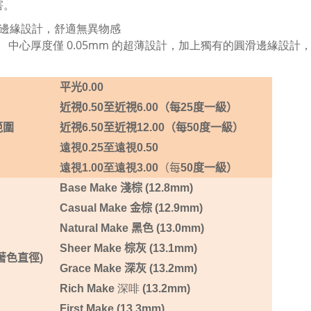
害。
圓滑邊緣設計，舒適無異物感
中心厚度僅 0.05mm 的超薄設計，加上獨有的圓滑邊緣設
平光
0.0
0
近視0.50至近視
6
.00
（每
25
度一級）
範圍
近視
6.50
至近視
12
.00
（每
50
度一級）
遠視0.25至遠視0.50
遠視1.00至遠視3.00
（每
50
度一級）
Base Make
淺棕 (12.8mm)
Casual Make 金棕 (12.9mm)
Natural Make
黑色 (13.0mm)
Sheer Make 棕灰 (13.1mm)
著色直徑)
Grace Make
深灰 (13.2mm)
深啡
Rich Make
(13.2mm)
First Make (13.3mm)