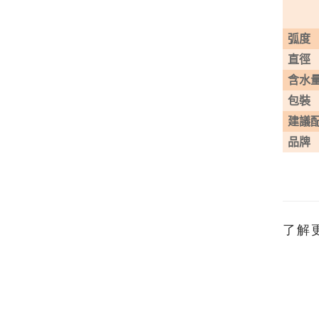
弧度
直徑
含水
包裝
建議
品牌
了解