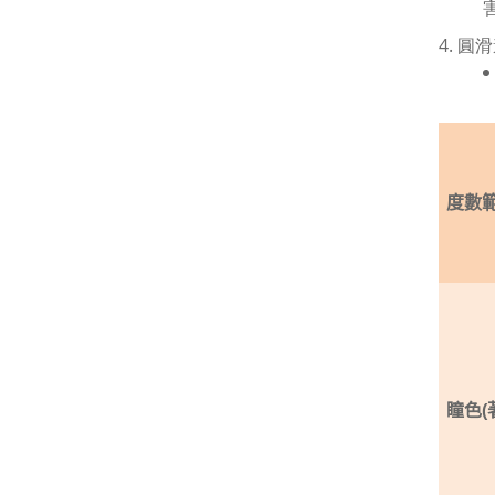
4. 
度數
瞳色(