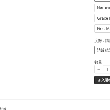
Natura
Grace 
First 
度數
:
請於結
數量
加入購
描述