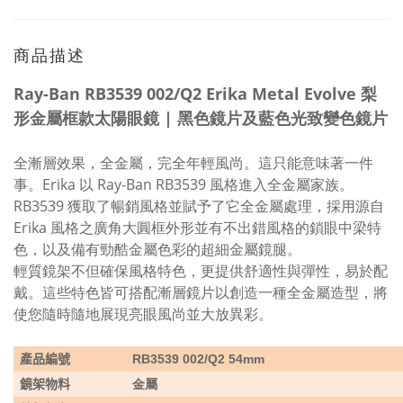
商品描述
Ray-Ban RB3539 002/Q2 Erika Metal Evolve 梨
形金屬框款太陽眼鏡 | 黑色鏡片及藍色光致變色鏡片
全漸層效果，全金屬，完全年輕風尚。這只能意味著一件
事。Erika 以 Ray-Ban RB3539 風格進入全金屬家族。
RB3539 獲取了暢銷風格並賦予了它全金屬處理，採用源自
Erika 風格之廣角大圓框外形並有不出錯風格的鎖眼中梁特
色，以及備有勁酷金屬色彩的超細金屬鏡腿。
輕質鏡架不但確保風格特色，更提供舒適性與彈性，易於配
戴。
這些特色皆可搭配漸層鏡片以創造一種全金屬造型，將
使您隨時隨地展現亮眼風尚並大放異彩。
產品編號
RB3539 002/Q2 54mm
鏡架物料
金屬