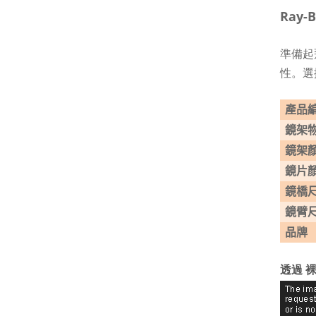
Ray-
準備起
性。選
產品
鏡架
鏡架
鏡片
鏡橋
鏡臂
品牌
透過 裸