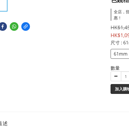
全店，指
惠！
HK$1,4
HK$1,0
尺寸
: 6
61mm
數量
加入購
描述