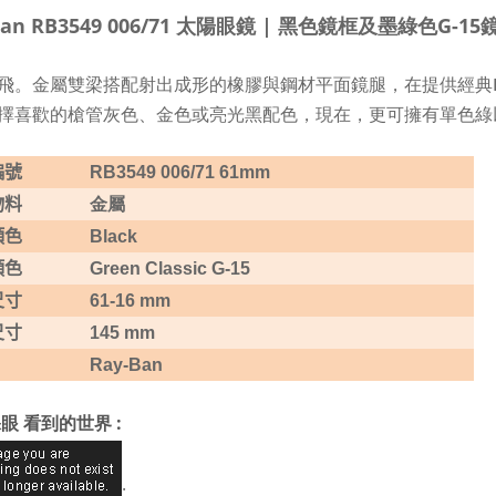
Ban RB3549 006/71 太陽眼鏡 | 黑色鏡框及墨綠色G-15
飛。金屬雙梁搭配射出成形的橡膠與鋼材平面鏡腿，在提供經典Ra
擇喜歡的槍管灰色、金色或亮光黑配色，現在，更可擁有單色綠
編號
RB3549 006/71 61mm
物料
金屬
顏色
Black
顏色
Green Classic G-15
尺寸
61-16 mm
尺寸
145 mm
Ray-Ban
眼 看到的世界 :
.