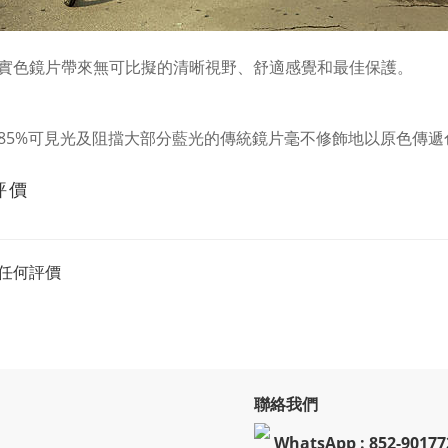
實色鏡片帶來無可比擬的清晰視野、舒適感覺和最佳保護。
85%可見光及阻擋大部分藍光的傳統鏡片毫不修飾地以原色傳
評價
任何評價
聯絡我們
WhatsApp : 852-90177